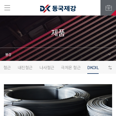
제품
봉강
철근
내진철근
나사철근
극저온 철근
DKOIL
DK Gr