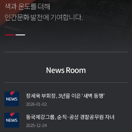
색과 온도를 더해
인간문화 발전에 기여합니다.
장세욱 부회장, 3년을 이은 ‘새벽 동행’
2026-01-02
동국제강그룹, 순직·공상 경찰공무원 자녀
장학금 후원
2025-12-24